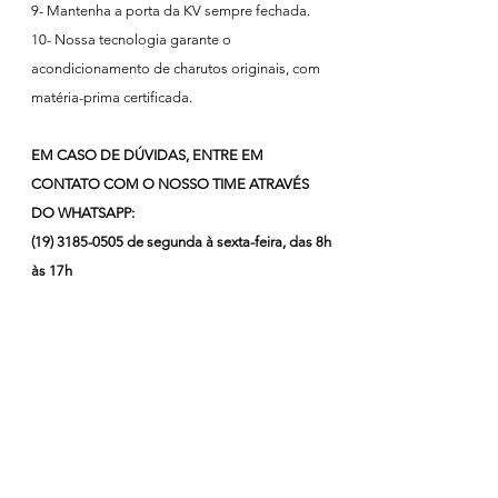
9- Mantenha a porta da KV sempre fechada.
10- Nossa tecnologia garante o
acondicionamento de charutos originais, com
matéria-prima certificada.
EM CASO DE DÚVIDAS, ENTRE EM
CONTATO COM O NOSSO TIME ATRAVÉS
DO WHATSAPP:
(19) 3185-0505
de segunda à sexta-feira, das 8h
às 17h
* Preço divulgado: à vista no PIX ou transferência