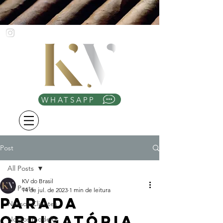
WHATSAPP
Post
All Posts
KV do Brasil
All Posts
14 de jul. de 2023
1 min de leitura
Parada
Nossos Clientes
obrigatória
Nossos modelos