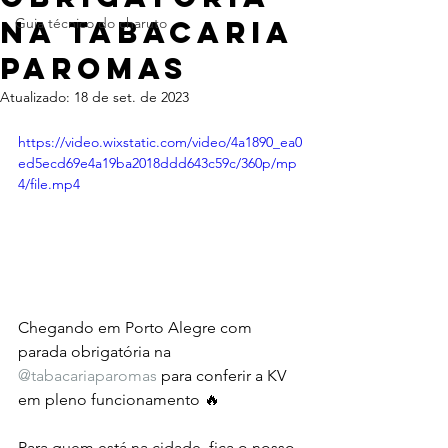
na Tabacaria
Guia técnico do charuto
Paromas
Atualizado:
18 de set. de 2023
https://video.wixstatic.com/video/4a1890_ea0
ed5ecd69e4a19ba2018ddd643c59c/360p/mp
4/file.mp4
Chegando em Porto Alegre com 
parada obrigatória na 
@tabacariaparomas
 para conferir a KV 
em pleno funcionamento 🔥
Para quem está na cidade, fica o nosso 