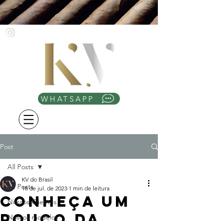
WHATSAPP
Post
All Posts
KV do Brasil
All Posts
18 de jul. de 2023
1 min de leitura
Conheça um
Nossos Clientes
pouco da
Nossos modelos